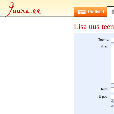
Uudised
Lisa uus tee
Teema
Sisu
Nimi
E-post
Aa
an
 