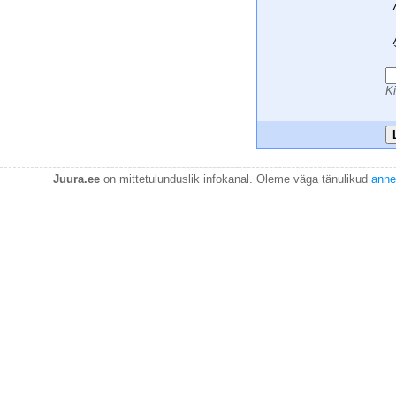
 
 
 
 
 
Ki
Juura.ee
on mittetulunduslik infokanal. Oleme väga tänulikud
anne