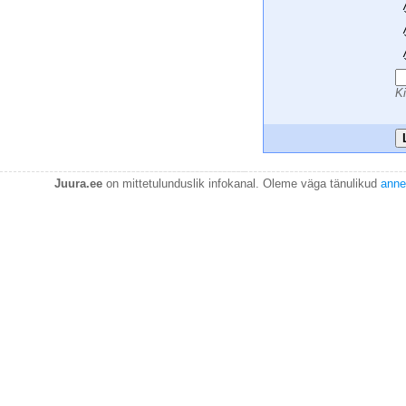
 
 
 
 
 
Ki
Juura.ee
on mittetulunduslik infokanal. Oleme väga tänulikud
anne