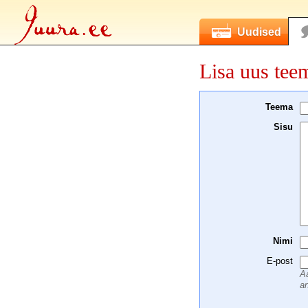
Uudised
Lisa uus tee
Teema
Sisu
Nimi
E-post
Aa
an
 