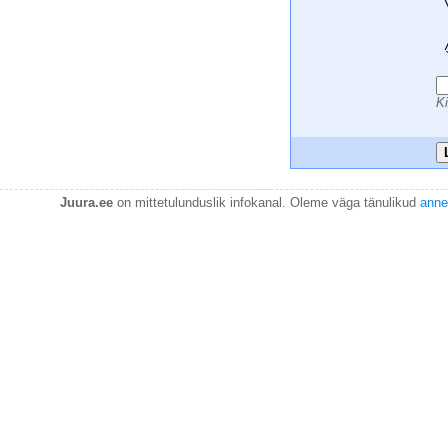
 
 
 
 
 
Ki
Juura.ee
on mittetulunduslik infokanal. Oleme väga tänulikud
anne