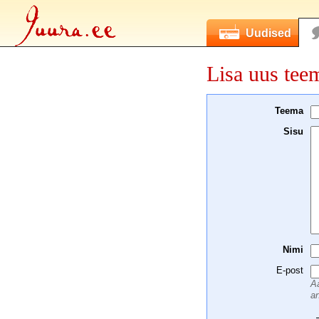
Uudised
Lisa uus tee
Teema
Sisu
Nimi
E-post
Aa
an
 