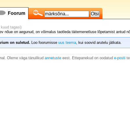
Foorum
 kuud tagasi)
lev nõue on aegunud, on võimalus taotleda täitemenetluse lõpetamist antud n
rium on suletud.
Loo foorumisse
uus teema
, kui soovid arutelu jätkata.
anal. Oleme väga tänulikud
annetuste
eest. Ettepanekud on oodatud
e-posti
te