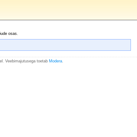
õude osas.
el. Veebimajutusega toetab
Modera
.