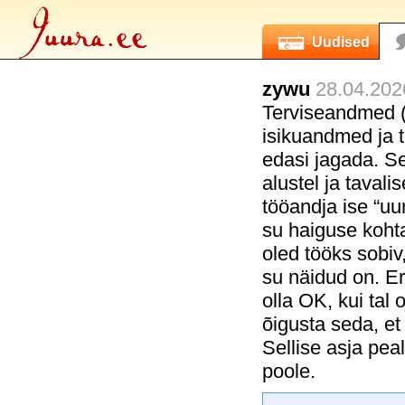
Uudised
zywu
28.04.202
Terviseandmed (s
isikuandmed ja t
edasi jagada. Sel
alustel ja tavalis
tööandja ise “uur
su haiguse kohta
oled tööks sobiv,
su näidud on. Er
olla OK, kui tal
õigusta seda, et
Sellise asja pea
poole.