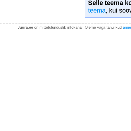
Selle teema k
teema
, kui soo
Juura.ee
on mittetulunduslik infokanal. Oleme väga tänulikud
anne