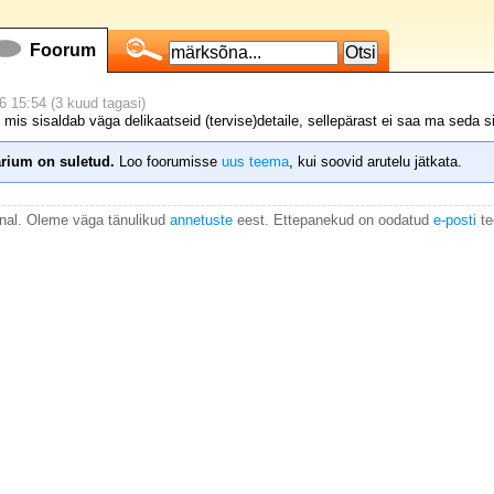
Foorum
6 15:54 (3 kuud tagasi)
mis sisaldab väga delikaatseid (tervise)detaile, sellepärast ei saa ma seda s
rium on suletud.
Loo foorumisse
uus teema
, kui soovid arutelu jätkata.
anal. Oleme väga tänulikud
annetuste
eest. Ettepanekud on oodatud
e-posti
te