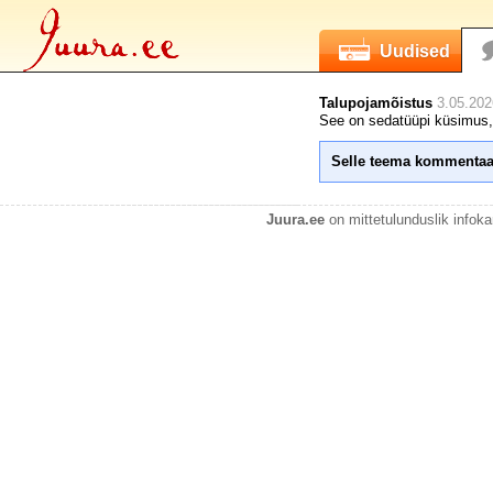
Uudised
Talupojamõistus
3.05.202
See on sedatüüpi küsimus, 
Selle teema kommentaa
Juura.ee
on mittetulunduslik infok