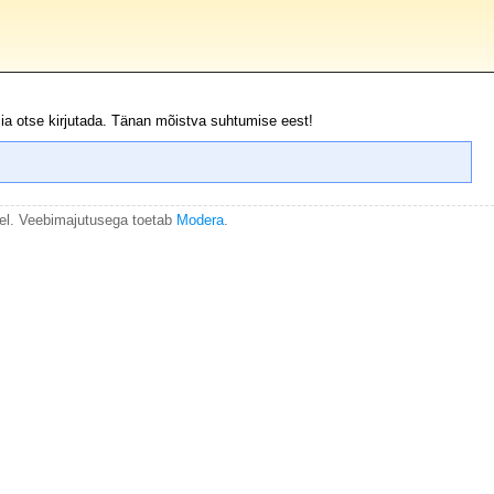
iia otse kirjutada. Tänan mõistva suhtumise eest!
el. Veebimajutusega toetab
Modera
.