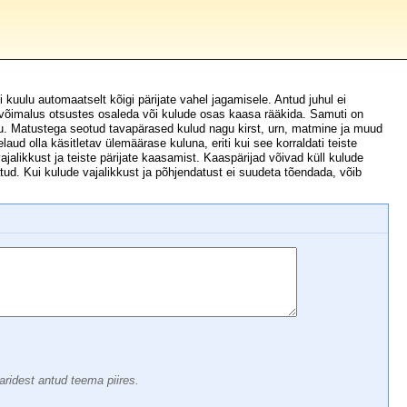
 kuulu automaatselt kõigi pärijate vahel jagamisele. Antud juhul ei
s võimalus otsustes osaleda või kulude osas kaasa rääkida. Samuti on
. Matustega seotud tavapärased kulud nagu kirst, urn, matmine ja muud
laud olla käsitletav ülemäärase kuluna, eriti kui see korraldati teiste
jalikkust ja teiste pärijate kaasamist. Kaaspärijad võivad küll kulude
tud. Kui kulude vajalikkust ja põhjendatust ei suudeta tõendada, võib
aridest antud teema piires.