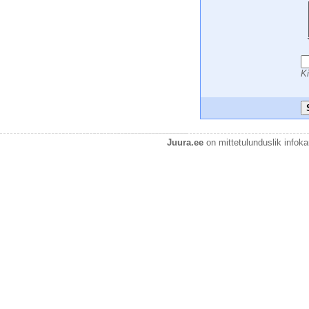
 
 
 
 
 
Ki
Juura.ee
on mittetulunduslik infok