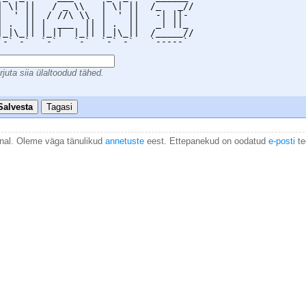
| \| ||   / _ \\   | \| ||  /_   _// 

|  ' ||  / //\ \\  |  ' ||   -| ||-  

| .  || |  ___  || | .  ||   _| ||_  

|_|\_|| |_||  |_|| |_|\_||  /_____// 

`-` -`  `-`   `-`  `-` -`   `-----`  

rjuta siia ülaltoodud tähed.
Salvesta
Tagasi
anal. Oleme väga tänulikud
annetuste
eest. Ettepanekud on oodatud
e-posti
te