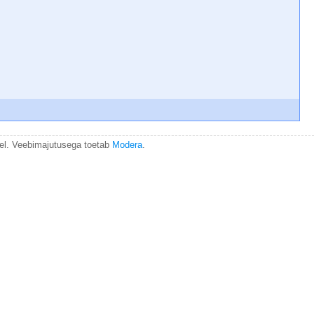
el. Veebimajutusega toetab
Modera
.