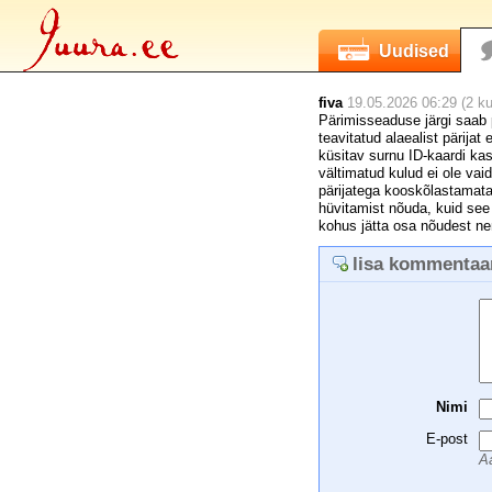
Uudised
fiva
19.05.2026 06:29 (2 ku
Pärimisseaduse järgi saab p
teavitatud alaealist pärij
küsitav surnu ID-kaardi k
vältimatud kulud ei ole vaid
pärijatega kooskõlastamata.
hüvitamist nõuda, kuid see 
kohus jätta osa nõudest ne
lisa kommentaa
Nimi
E-post
Aa
 