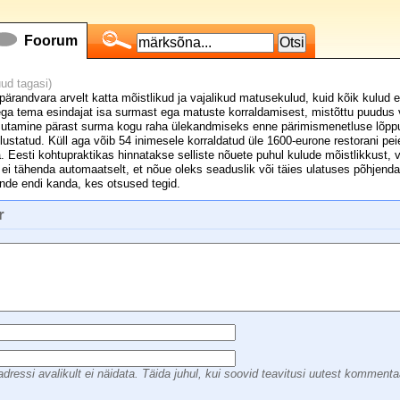
Foorum
ud tagasi)
ärandvara arvelt katta mõistlikud ja vajalikud matusekulud, kuid kõik kulud ei
at ega tema esindajat isa surmast ega matuste korraldamisest, mistõttu puudu
asutamine pärast surma kogu raha ülekandmiseks enne pärimismenetluse lõppu
lustatud. Küll aga võib 54 inimesele korraldatud üle 1600-eurone restorani peie
 Eesti kohtupraktikas hinnatakse selliste nõuete puhul kulude mõistlikkust, va
ei tähenda automaatselt, et nõue oleks seaduslik või täies ulatuses põhjenda
nde endi kanda, kes otsused tegid.
r
dressi avalikult ei näidata. Täida juhul, kui soovid teavitusi uutest kommenta
 _  _      ___      _  _     ______  
