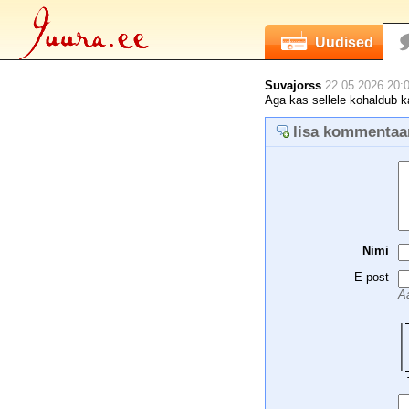
Uudised
Suvajorss
22.05.2026 20:0
Aga kas sellele kohaldub k
lisa kommentaa
Nimi
E-post
Aa
 
|
|
|
|
 