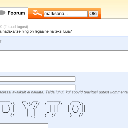
Foorum
0 (2 kuud tagasi)
a hädakaitse ning on legaalne näiteks lüüa?
r
dressi avalikult ei näidata. Täida juhul, kui soovid teavitusi uutest kommenta
_____     __   __    ______     ___    

  __ \\   \ \\/ //  /_   _//   / _ \\  

 |  \ ||   \ ` //     | ||    | / \ || 

 |__/ ||    | ||     _| ||    | \_/ || 

_____//     |_||    /__//      \___//  

-----`      `-`'    `--`       `---`   
