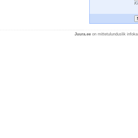
Ki
Juura.ee
on mittetulunduslik infok