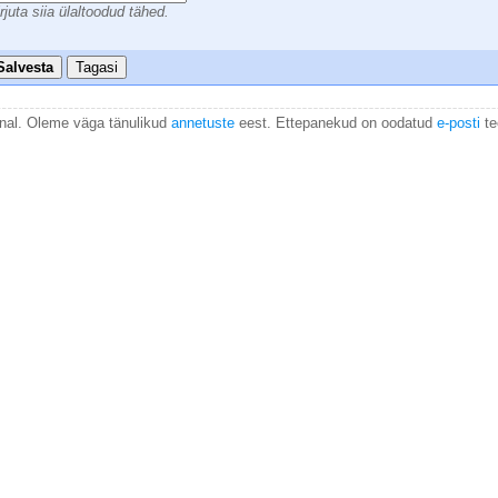
rjuta siia ülaltoodud tähed.
Salvesta
Tagasi
anal. Oleme väga tänulikud
annetuste
eest. Ettepanekud on oodatud
e-posti
te