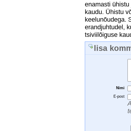
enamasti ühistu 
kaudu. Ühistu v
keelunõudega. S
erandjuhtudel, k
tsiviilõiguse kau
lisa kom
Nimi
E-post
A
t
 
 
 