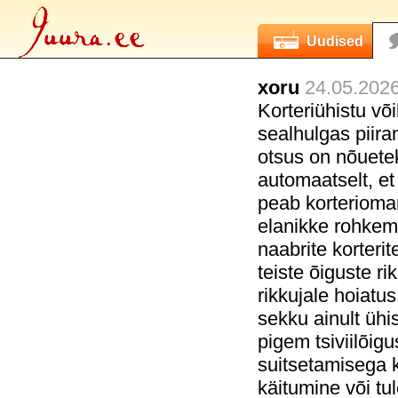
Uudised
xoru
24.05.2026
Korteriühistu võ
sealhulgas piira
otsus on nõuete
automaatselt, et
peab korteriomani
elanikke rohkem 
naabrite korteri
teiste õiguste ri
rikkujale hoiatus
sekku ainult ühi
pigem tsiviilõigu
suitsetamisega 
käitumine või tu