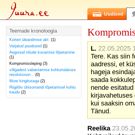
Uudised
Kompromis
Teemade kronoloogia
Korteri üleandmise akt.
(1)
Varjatud puudused
(1)
L.
22.05.2025 1
Aegunud nõude kuvamise lõpetamine
Tere. Kas siin
(1)
aadressi, et kü
Kompromissleping (3)
võlgadest vabastamise kohtumääruse
hageja esindaja
resolutsioon...
(0)
saada kokkulep
Mure kingitusega
(2)
nende esitatud
Riigilõiv ühisomandi lõpetamisel kohtu
kaudu
(2)
kirjavahetuses
kui saaksin om
Tänud.
Reelika
23.05.2