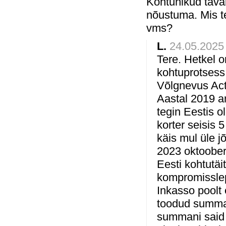
Kohtunikud taval
nõustuma. Mis t
vms?
L.
24.05.2025 
Tere. Hetkel 
kohtuprotsess 
Võlgnevus Act
Aastal 2019 a
tegin Eestis o
korter seisis 
käis mul üle j
2023 oktoober
Eesti kohtutäi
kompromisslep
Inkasso poolt 
toodud summa 
summani said 