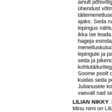
ainult põhivõl
ühendust võtma
täitemenetlus
ajaks. Seda na
lepingus näht
ikka ise teada
hageja esindaj
menetluskulud
lepingule ja p
seda ja pikend
kohtutäiturite
Soome poolt o
kuidas seda põ
Julianusele k
vaevalt nad se
LILIAN NIKKY
Minu nimi on Li