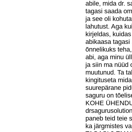
abile, mida dr. 
tagasi saada oma
ja see oli kohuta
lahutust. Aga kui
kirjeldas, kuida
abikaasa tagasi
õnnelikuks teha,
abi, aga minu ül
ja siin ma nüüd 
muutunud. Ta tah
kingituseta mida
suurepärane pidu
saguru on tõeli
KOHE ÜHENDU
drsagurusolutio
paneb teid teie 
ka järgmistes 