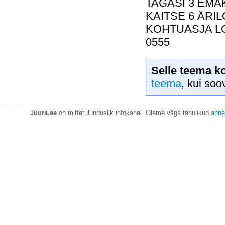
TAGASI 3 EMA
KAITSE 6 ÄRIL
KOHTUASJA LOI
0555
Selle teema k
teema
, kui soo
Juura.ee
on mittetulunduslik infokanal. Oleme väga tänulikud
anne