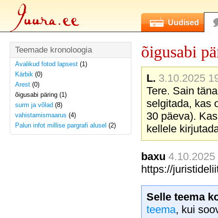
Uudised
õigusabi pä
Teemade kronoloogia
Avalikud fotod lapsest
(1)
Kärbik
(0)
L.
3.10.2025 19
Arest
(0)
Tere. Sain täna
õigusabi päring (1)
selgitada, kas o
surm ja võlad
(8)
30 päeva). Kas 
vahistamismaarus
(4)
Palun infot millise pargrafi alusel
(2)
kellele kirjuta
baxu
4.10.2025 
https://juristidelii
Selle teema k
teema
, kui soo