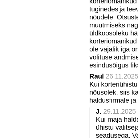
korteriomanikud
tuginedes ja te
nõudele. Otsust
muutmiseks nagu
üldkoosoleku hä
korteriomanikud 
ole vajalik iga om
volituse andmise
esindusõigus fik
Raul
26.11.2025
Kui korteriühist
nõusolek, siis k
haldusfirmale ja
J.
29.11.2025 
Kui maja halda
ühistu valitsej
seadusega. Val