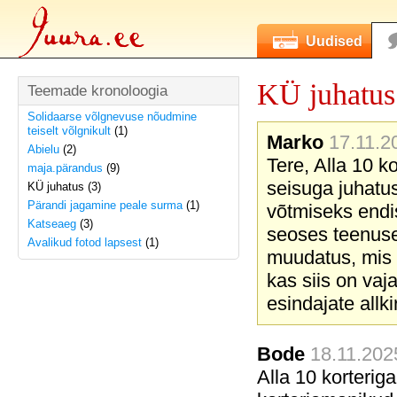
Uudised
KÜ juhatus
Teemade kronoloogia
Solidaarse võlgnevuse nõudmine
teiselt võlgnikult
(1)
Marko
17.11.2
Abielu
(2)
Tere, Alla 10 k
maja.pärandus
(9)
seisuga juhatus
KÜ juhatus (3)
Pärandi jagamine peale surma
(1)
võtmiseks endi
Katseaeg
(3)
seoses teenuse
Avalikud fotod lapsest
(1)
muudatus, mis 
kas siis on vaja
esindajate allk
Bode
18.11.202
Alla 10 korterig