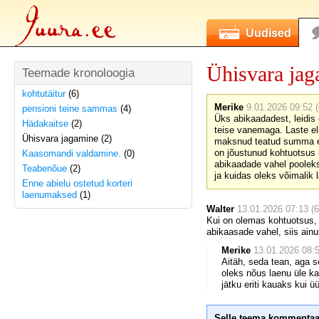
Uudised
Ühisvara ja
Teemade kronoloogia
kohtutäitur
(6)
Merike
9.01.2026 09:52 (
pensioni teine sammas
(4)
Üks abikaadadest, leidis 
Hädakaitse
(2)
teise vanemaga. Laste el
Ühisvara jagamine (2)
maksnud teatud summa ela
on jõustunud kohtuotsus 
Kaasomandi valdamine.
(0)
abikaadade vahel pooleks.
Teabenõue
(2)
ja kuidas oleks võimalik l
Enne abielu ostetud korteri
laenumaksed
(1)
Walter
13.01.2026 07:13 (6
Kui on olemas kohtuotsus, 
abikaasade vahel, siis ain
Merike
13.01.2026 08:5
Aitäh, seda tean, aga 
oleks nõus laenu üle ka
jätku eriti kauaks kui ü
Selle teema kommentaa