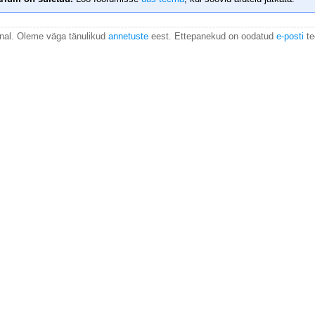
anal. Oleme väga tänulikud
annetuste
eest. Ettepanekud on oodatud
e-posti
te