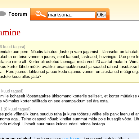
Foorum
gamine
6 kuud tagasi)
endale uue pere. Nõudis lahutust,laste ja vara jagamist. Tänaseks on lahutat
ukohta on teise vanema juures, seal ka kool, lasteaed, huviringid. Uue pere 
tise nime all. Korter oli ostetud laenuga, mida veel 20 aastat maksta. Vii
kus korter läheb müüki avalikul enampakkunusel ja saadud rahast tasutakse 
 . Pere juurest lahkunud ja uue kodu rajanud vanem on alustanud müügi organi
astele kodu alles jätta?
 kuud tagasi)
mille kohaselt lõpetatatakse ühisomand korterile selliselt, et korter müüak
us võimalus korter säilitada on see enampakkumisel ära osta.
1 (6 kuud tagasi)
see pole võimalik kuna puudub raha ja kuna töötasu väike siis pank laenu ei
ndma aga.. Teine osapool nõuab kindlat summat mida pole kusagilt võtta. Lihts
ürida midagi. Lihtsalt suur mure kuidas edasi minna lastega.
rium on suletud.
Loo foorumisse
uus teema
, kui soovid arutelu jätkata.