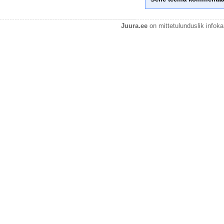
Juura.ee
on mittetulunduslik infok