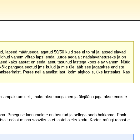
ud, lapsed määrusega jagatud 50/50 kuid see ei toimi ja lapsed elavad
leidnud vanem võtab lapsi enda juurde aegajalt nädalavahetuseks ja on
mased kaks aastat on seda laenu tasunud lastega koos elav vanem. Nüüd
kõik pangaga seotud jms kulud ja mis üle jääb see jagatakse endiste
seerimist. Peres neli alaealist last, kolm algkoolis, üks lasteaias. Kas
se enampakkumisel , makstakse pangalaen ja ülejäänu jagatakse endiste
 anna. Praegune laenumakse on tasutud ja sellega saab hakkama. Pank
alt edasi minna sooviks ja et lastel oleks kodu. Korteri müügi rahast ei