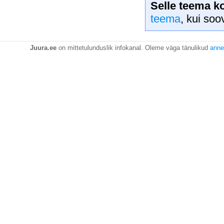
Selle teema k
teema
, kui soo
Juura.ee
on mittetulunduslik infokanal. Oleme väga tänulikud
anne