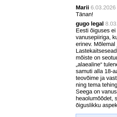
Marii
6.03.2026 
Tänan!
gugo legal
8.03
Eesti õiguses ei 
vanusepiiriga, k
erinev. Mõlemal 
Lastekaitseseadu
mõiste on seotud
„alaealine“ tule
samuti alla 18-a
teovõime ja vast
ning tema tehing
Seega on vanusel
heaolumõõdet, s
õiguslikku aspek