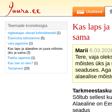
Uudised
Kas laps ja
Teemade kronoloogia
riigiteatajas olevad kohtulahendid
(1)
sama
Elamisloa tühistamine
(5)
vara jagamine
(1)
Kas laps ja alaealine on juura mõistes
Marii
6.03.2026
üks ja sama (3)
Tere, vaja olek
Parkla rajamine
(1)
mõistes üks ja 
Kas see on laim?
(1)
Testament
(20)
seaduses. Aga 
alaealise mõist
Tarkmeestasku
Sõltub sellest k
Alaealine on Ees
seadus