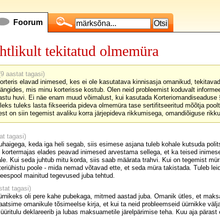
Foorum
ahtlikult tekitatud olmemüra
9 aastat tagasi)
orteris elavad inimesed, kes ei ole kasutatava kinnisasja omanikud, tekitavad
 mängides, mis minu korterisse kostub. Olen neid probleemist koduvalt inform
stu huvi. Ei näe enam muud võimalust, kui kasutada Korteriomandiseaduse § 
ks tuleks lasta fikseerida pideva olmemüra tase sertifitseeritud mõõtja poolt
t on siin tegemist avaliku korra järjepideva rikkumisega, omandiõiguse rikkum
at tagasi)
uhaigega, keda iga heli segab, siis esimese asjana tuleb kohale kutsuda polit
- kortermajas elades peavad inimesed arvestama sellega, et ka teised inimesed
ale. Kui seda juhtub mitu korda, siis saab määrata trahvi. Kui on tegemist müra
teriühistu poole - mida nemad võtavad ette, et seda müra takistada. Tuleb l
eespool mainitud tegevused juba tehtud.
tat tagasi)
rnikeks oli pere kahe pubekaga, mitmed aastad juba. Omanik ütles, et maksav
saatsime omanikule tõsimeelse kirja, et kui ta neid probleemseid üürnikke väl
üüritulu deklareerib ja lubas maksuametile järelpärimise teha. Kuu aja pärast