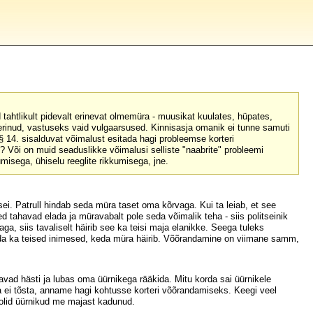
 tahtlikult pidevalt erinevat olmemüra - muusikat kuulates, hüpates,
eerinud, vastuseks vaid vulgaarsused. Kinnisasja omanik ei tunne samuti
14. sisalduvat võimalust esitada hagi probleemse korteri
? Või on muid seaduslikke võimalusi selliste "naabrite" probleemi
isega, ühiselu reeglite rikkumisega, jne.
sei. Patrull hindab seda müra taset oma kõrvaga. Kui ta leiab, et see
 tahavad elada ja müravabalt pole seda võimalik teha - siis politseinik
ga, siis tavaliselt häirib see ka teisi maja elanikke. Seega tuleks
eida ka teised inimesed, keda müra häirib. Võõrandamine on viimane samm,
ad hästi ja lubas oma üürnikega rääkida. Mitu korda sai üürnikele
ja ei tõsta, anname hagi kohtusse korteri võõrandamiseks. Keegi veel
 olid üürnikud me majast kadunud.