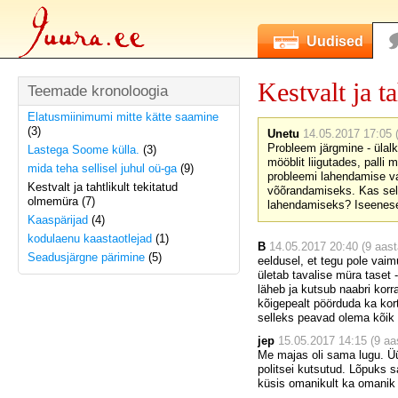
Uudised
Kestvalt ja t
Teemade kronoloogia
Elatusmiinimumi mitte kätte saamine
(3)
Unetu
14.05.2017 17:05 (
Probleem järgmine - ülalk
Lastega Soome külla.
(3)
mööblit liigutades, palli
mida teha sellisel juhul oü-ga
(9)
probleemi lahendamise va
Kestvalt ja tahtlikult tekitatud
võõrandamiseks. Kas selle
olmemüra (7)
lahendamiseks? Iseeneses
Kaaspärijad
(4)
kodulaenu kaastaotlejad
(1)
B
14.05.2017 20:40 (9 aast
Seadusjärgne pärimine
(5)
eeldusel, et tegu pole vaim
ületab tavalise müra taset 
läheb ja kutsub naabri korr
kõigepealt pöörduda ka kor
selleks peavad olema kõik 
jep
15.05.2017 14:15 (9 aas
Me majas oli sama lugu. Üü
politsei kutsutud. Lõpuks 
küsis omanikult ka omanik 