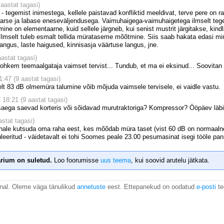
aastat tagasi)
 - tegemist inimestega, kellele paistavad konfliktid meeldivat, terve pere on 
gaarse ja labase eneseväljendusega. Vaimuhaigega-vaimuhaigetega ilmselt tege
ine on elementaarne, kuid sellele järgneb, kui senist mustrit järgitakse, kin
. Ilmselt tuleb esmalt tellida mürataseme mõõtmine. Siis saab hakata edasi mine
angus, laste haigused, kinnisasja väärtuse langus, jne.
astat tagasi)
rohkem teemaalgataja vaimset tervist... Tundub, et ma ei eksinud... Soovitan
:47 (9 aastat tagasi)
 83 dB olmemüra talumine võib mõjuda vaimsele tervisele, ei vaidle vastu.
 18:21 (9 aastat tagasi)
aega saevad korteris või sõidavad murutraktoriga? Kompressor? Ööpäev läb
stat tagasi)
hale kutsuda oma raha eest, kes mõõdab müra taset (vist 60 dB on normaalne
eeritud - väidetavalt ei tohi Soomes peale 23.00 pesumasinat isegi tööle pan
rium on suletud.
Loo foorumisse
uus teema
, kui soovid arutelu jätkata.
anal. Oleme väga tänulikud
annetuste
eest. Ettepanekud on oodatud
e-posti
te