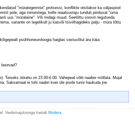
rakendatud "mürategemise" protsessi, konflikte otsitakse ka väljaspool
mist pole, aga inimestega, kelle reaalsustaju tundub piirduvat "oma
dlasti uus "müralaine". Või midagi muud. Seetõttu soovin tegutseda
ma, variante on tegelikult ju kasvõi tsiviilhagideks palju - müra tõttu
 kõigepealt psühhoneuroloogia haiglas vastuvõtul ära käia.
i lasevad?
). Teiseks öörahu on 23.00-6.00. Vahepeal võib naaber möllata. Mujal
na, Saksamaal ei tohi naabri koer üle poole tunni haukuda jne
el. Veebimajutusega toetab
Modera
.