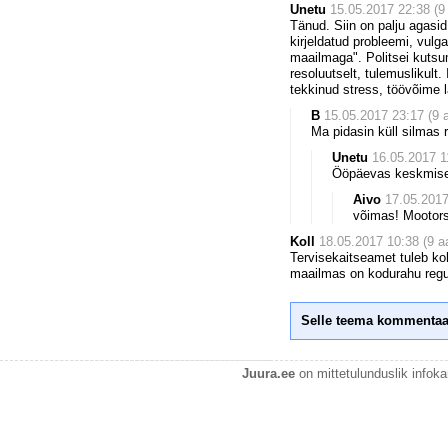
Unetu
15.05.2017 22:38 (9 
Tänud. Siin on palju agasid
kirjeldatud probleemi, vul
maailmaga". Politsei kutsum
resoluutselt, tulemuslikult
tekkinud stress, töövõime l
B
15.05.2017 23:17 (9 a
Ma pidasin küll silmas 
Unetu
16.05.2017 11
Ööpäevas keskmiselt
Aivo
17.05.2017
võimas! Mootors
Koll
18.05.2017 10:38 (9 aa
Tervisekaitseamet tuleb ko
maailmas on kodurahu regul
Selle teema kommentaa
Juura.ee
on mittetulunduslik infok