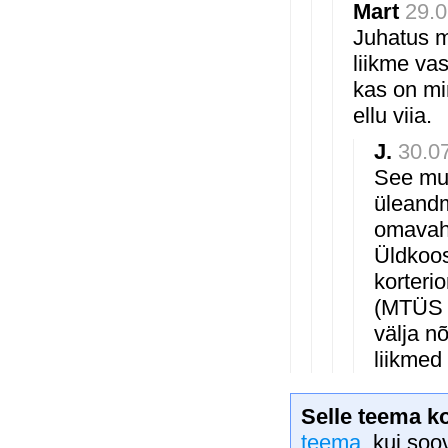
Mart
29.0
Juhatus m
liikme vas
kas on mi
ellu viia.
J.
30.07
See muu
üleandm
omavahe
Üldkoos
korteri
(MTÜS §
välja n
liikmed
Selle teema k
teema
, kui soo