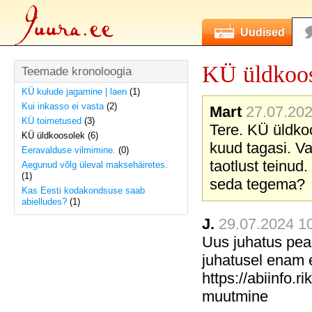
Uudised
KÜ üldkoo
Teemade kronoloogia
KÜ kulude jagamine | laen
(1)
Kui inkasso ei vasta
(2)
Mart
27.07.202
KÜ toimetused
(3)
Tere. KÜ üldko
KÜ üldkoosolek (6)
kuud tagasi. Va
Eeravalduse vilmimine.
(0)
taotlust teinu
Aegunud võlg üleval maksehäiretes.
(1)
seda tegema?
Kas Eesti kodakondsuse saab
abielludes?
(1)
J.
29.07.2024 10
Uus juhatus pea
juhatusel enam es
https://abiinfo.r
muutmine