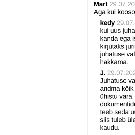
Mart
29.07.20
Aga kui kooso
kedy
29.07.
kui uus juha
kanda ega is
kirjutaks ju
juhatuse va
hakkama.
J.
29.07.202
Juhatuse va
andma kõik 
ühistu vara.
dokumentide 
teeb seda u
siis tuleb 
kaudu.