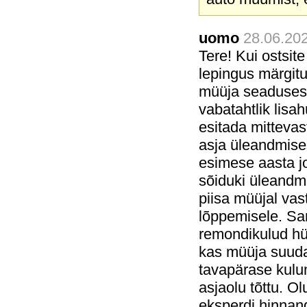
uomo
28.06.202
Tere! Kui ostsite
lepingus märgitu
müüja seadusest
vabatahtlik lisa
esitada mittevas
asja üleandmises
esimese aasta j
sõiduki üleandmi
piisa müüjal vas
lõppemisele. Sa
remondikulud hüv
kas müüja suudab
tavapärase kulu
asjaolu tõttu. O
eksperdi hinnan