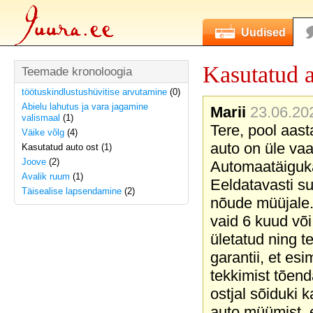
Uudised
Kasutatud a
Teemade kronoloogia
töötuskindlustushüvitise arvutamine
(0)
Abielu lahutus ja vara jagamine
Marii
23.06.202
valismaal
(1)
Tere, pool aast
Väike võlg
(4)
auto on üle vaa
Kasutatud auto ost (1)
Joove
(2)
Automaatäiguka
Avalik ruum
(1)
Eeldatavasti su
Täisealise lapsendamine
(2)
nõude müüjale. 
vaid 6 kuud võ
ületatud ning t
garantii, et es
tekkimist tõend
ostjal sõiduki 
auto müümist, 