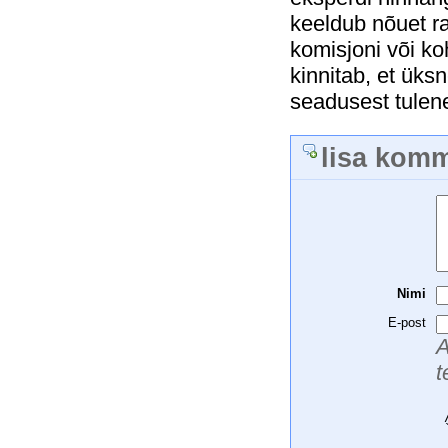
keeldub nõuet r
komisjoni või ko
kinnitab, et üks
seadusest tulen
lisa kom
Nimi
E-post
A
t
 
 
 
 