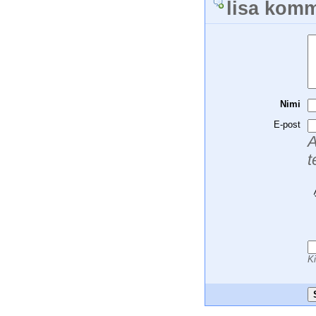
lisa kom
Nimi
E-post
A
t
 
 
 
 
 
 
Ki