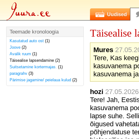
Uudised
Täisealise 
Teemade kronoloogia
Kasutatud auto ost
(1)
Joove
(2)
Mures
27.05.2
Avalik ruum
(1)
Tere, Kas keeg
Täisealise lapsendamine (2)
kasuvanema poo
Suitsetamine kortermajas.
(1)
kasuvanema ja
paragrahv
(3)
Pärimise jagamine/ peielaua kulud
(2)
hozi
27.05.2026
Tere! Jah, Eesti
kasuvanema poolt
lapse suhe. Sellis
õigused vahetat
põhjendatuse ter