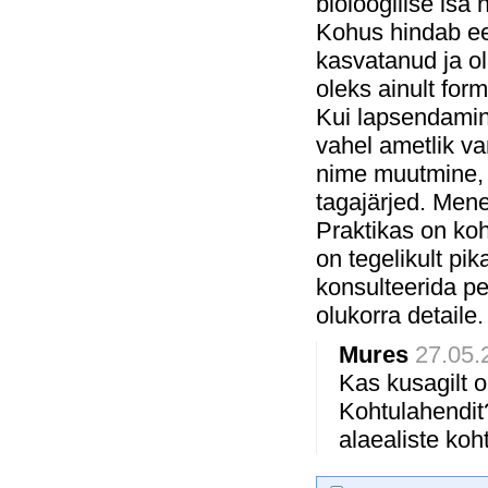
bioloogilise isa 
Kohus hindab ee
kasvatanud ja ol
oleks ainult fo
Kui lapsendamin
vahel ametlik v
nime muutmine, 
tagajärjed. Men
Praktikas on koh
on tegelikult pi
konsulteerida pe
olukorra detaile.
Mures
27.05.
Kas kusagilt 
Kohtulahendit?
alaealiste koh