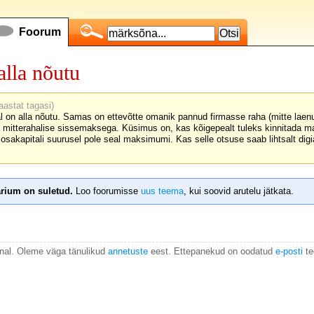
Foorum
alla nõutu
aastat tagasi)
on alla nõutu. Samas on ettevõtte omanik pannud firmasse raha (mitte laenu
 mitterahalise sissemaksega. Küsimus on, kas kõigepealt tuleks kinnitada m
osakapitali suurusel pole seal maksimumi. Kas selle otsuse saab lihtsalt digia
rium on suletud.
Loo foorumisse
uus teema
, kui soovid arutelu jätkata.
anal. Oleme väga tänulikud
annetuste
eest. Ettepanekud on oodatud
e-posti
te