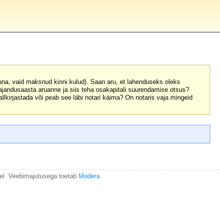
na, vaid maksnud kinni kulud). Saan aru, et lahenduseks oleks
ajandusaasta aruanne ja siis teha osakapitali suurendamise otsus?
llkirjastada või peab see läbi notari käima? On notaris vaja mingeid
el. Veebimajutusega toetab
Modera
.