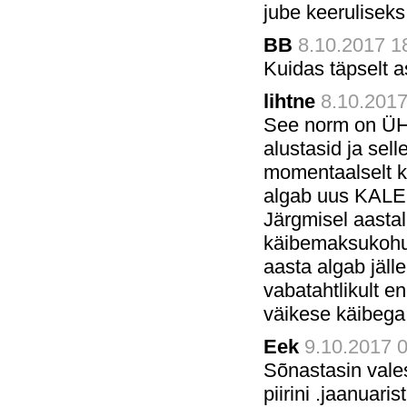
jube keerulisek
BB
8.10.2017 18
Kuidas täpselt a
lihtne
8.10.2017
See norm on ÜH
alustasid ja sel
momentaalselt k
algab uus KALEN
Järgmisel aasta
käibemaksukohust
aasta algab jälle
vabatahtlikult 
väikese käibega
Eek
9.10.2017 0
Sõnastasin vales
piirini .jaanuari