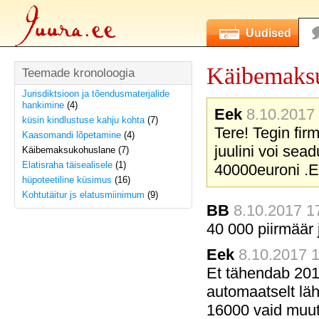
Uudised
Käibemaks
Teemade kronoloogia
Jurisdiktsioon ja tõendusmaterjalide
hankimine
(4)
Eek
8.10.2017 
küsin kindlustuse kahju kohta
(7)
Tere! Tegin fir
Kaasomandi lõpetamine
(4)
juulini voi se
Käibemaksukohuslane (7)
Elatisraha täisealisele
(1)
40000euroni .E
hüpoteetiline küsimus
(16)
Kohtutäitur js elatusmiinimum
(9)
BB
8.10.2017 17
40 000 piirmäär 
Eek
8.10.2017 1
Et tähendab 2017
automaatselt lä
16000 vaid muutu