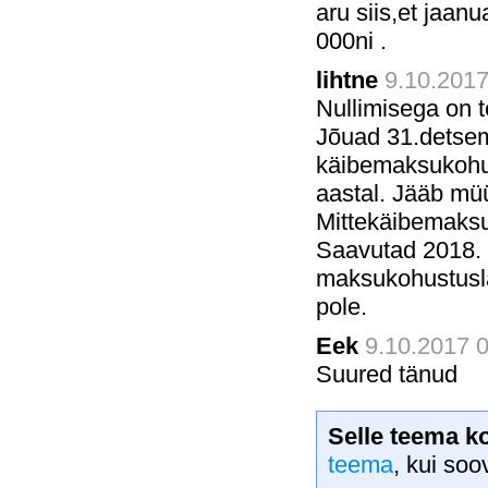
aru siis,et jaanu
000ni .
lihtne
9.10.2017
Nullimisega on te
Jõuad 31.detsemb
käibemaksukohus
aastal. Jääb müü
Mittekäibemaksu
Saavutad 2018. 
maksukohustusla
pole.
Eek
9.10.2017 0
Suured tänud
Selle teema k
teema
, kui soo