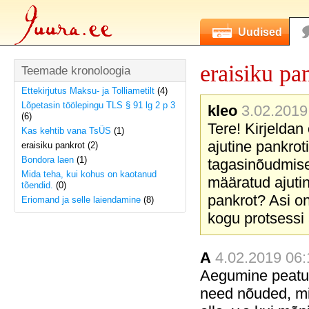
Uudised
eraisiku pa
Teemade kronoloogia
Ettekirjutus Maksu- ja Tolliametilt
(4)
Lõpetasin töölepingu TLS § 91 lg 2 p 3
kleo
3.02.2019 
(6)
Tere! Kirjeldan
Kas kehtib vana TsÜS
(1)
ajutine pankrot
eraisiku pankrot (2)
Bondora laen
(1)
tagasinõudmisel
Mida teha, kui kohus on kaotanud
määratud ajutin
tõendid.
(0)
pankrot? Asi on
Eriomand ja selle laiendamine
(8)
kogu protsessi
A
4.02.2019 06:1
Aegumine peatu
need nõuded, mi