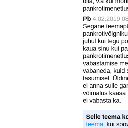
olla, v.a kui mõ
pankrotimenetlus
Pb
4.02.2019 08
Segane teemapüs
pankrotivõlgnikul
juhul kui tegu p
kaua sinu kui pa
pankrotimenetlus
vabastamise men
vabaneda, kuid 
tasumisel. Üldi
ei anna sulle ga
võimalus kaasa r
ei vabasta ka.
Selle teema k
teema
, kui soo