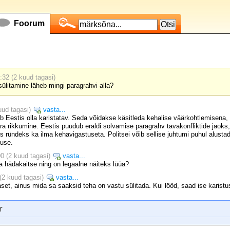
Foorum
:32 (2 kuud tagasi)
sülitamine läheb mingi paragrahvi alla?
uud tagasi)
vasta...
ib Eestis olla karistatav. Seda võidakse käsitleda kehalise väärkohtlemisena,
rra rikkumine. Eestis puudub eraldi solvamise paragrahv tavakonfliktide jaok
s ründeks ka ilma kehavigastuseta. Politsei võib sellise juhtumi puhul alust
use.
0 (2 kuud tagasi)
vasta...
a hädakaitse ning on legaalne näiteks lüüa?
(2 kuud tagasi)
vasta...
aset, ainus mida sa saaksid teha on vastu sülitada. Kui lööd, saad ise karistu
r