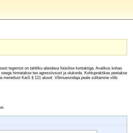
 sest tegemist on tahtliku alandava füüsilise kontaktiga. Avalikus kohas
s, seega hinnatakse teo agressiivsust ja olukorda. Kohtupraktikas peetakse
ada menetlust KarS § 121 alusel. Võimuesindaja peale sülitamine võib
se.