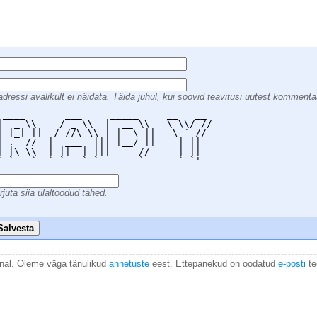
dressi avalikult ei näidata. Täida juhul, kui soovid teavitusi uutest kommenta
 ____       ___     _____     __   __  

|  _ \\    / _ \\  |  __ \\   \ \\/ // 

| |_| ||  / //\ \\ | |  \ ||   \ ` //  

| .  //  |  ___  ||| |__/ ||    | ||   

|_|\_\\  |_||  |_|||_____//     |_||   

`-` --`  `-`   `-`  -----`      `-`'   

rjuta siia ülaltoodud tähed.
Salvesta
anal. Oleme väga tänulikud
annetuste
eest. Ettepanekud on oodatud
e-posti
te