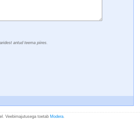
aridest antud teema piires.
el. Veebimajutusega toetab
Modera
.