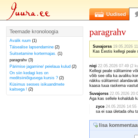
Uudised
paragrahv
Teemade kronoloogia
Avalik ruum
(1)
Suvajorss
19.05.2026 11
Täisealise lapsendamine
(2)
Kas Eestis kellegi peale 
Suitsetamine kortermajas.
(1)
paragrahv (3)
niqi
22.05.2026 07:49 (2 k
Pärimise jagamine/ peielaua kulud
(2)
Kellegi peale sülitamine võ
On siin kedagi kes on
võib see olla ka avaliku ko
meditsiiniõigusega kursis ?
(2)
näkku sülitamist alandavak
Küsimus seoses isikuandmete
kaasa tuua raskema vastut
kaitsega !
(2)
Suvajorss
22.05.2026 20:0
Aga kas sellele kohaldub k
zyce
24.05.2026 14:55 
sa ei saa ületada ohu t
lisa kommentaa