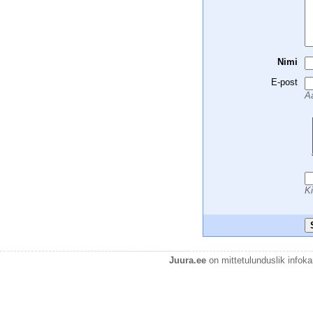
Nimi
E-post
Aa
 
 
 
 
 
 
Ki
Juura.ee
on mittetulunduslik infok