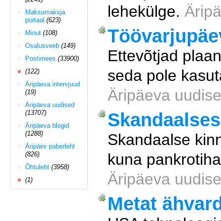
lehekülge.
Ärip
Maksumaksja
portaal
(623)
Töövarjupäev
Minut
(108)
Osalusveeb
(149)
Ettevõtjad plaa
Postimees
(33900)
seda pole kasuta
(122)
Äripäeva intervjuud
Äripäeva uudise
(19)
Äripäeva uudised
(13707)
Skandaalses 
Äripäeva blogid
(1288)
Skandaalse kinn
Äripäev paberleht
(826)
kuna pankrotiha
Õhtuleht
(3958)
Äripäeva uudise
(1)
Metat ähvard