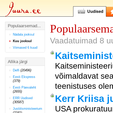
Uudised
Populaarsema
Populaarsemad...
Nädala jooksul
Vaadatuimad 8 uu
Kuu jooksul
Viimased 6 kuud
Kaitseminist
Allika järgi
Kaitseministeeri
Delfi
(20496)
võimaldavat sea
Eesti Ekspress
(379)
teenistuses olem
Eesti Päevaleht
(2655)
Kerr Kriisa 
ERR Uudised
(30587)
USA prokuratuur
Justiitsministeerium
(2241)