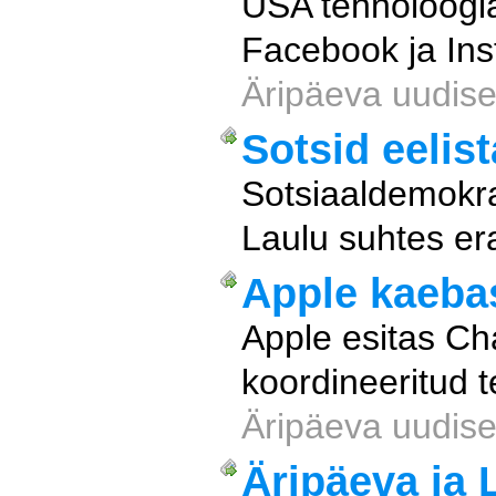
USA tehnoloogia
Facebook ja Ins
Äripäeva uudise
Sotsid eelis
Sotsiaaldemokra
Laulu suhtes e
Apple kaeba
Apple esitas Cha
koordineeritud t
Äripäeva uudise
Äripäeva ja 