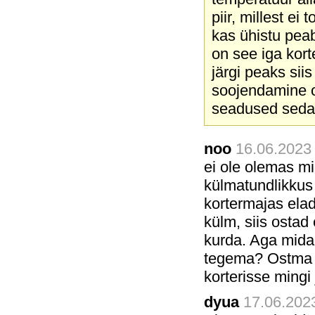
piir, millest ei
kas ühistu pea
on see iga kor
järgi peaks siis
soojendamine o
seadused seda 
noo
16.06.2023 
ei ole olemas mi
külmatundlikkus 
kortermajas elada
külm, siis ostad 
kurda. Aga mida 
tegema? Ostma su
korterisse ming
dyua
17.06.2023