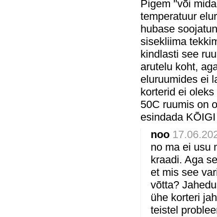
Pigem "või mida
temperatuur elu
hubase soojatun
sisekliima tekki
kindlasti see r
arutelu koht, ag
eluruumides ei l
korterid ei oleks
50C ruumis on o
esindada KÕIGI 
noo
17.06.202
no ma ei usu m
kraadi. Aga see
et mis see var
võtta? Jahedus
ühe korteri ja
teistel problee