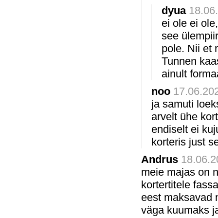
dyua
18.06.
ei ole ei ol
see ülempii
pole. Nii et
Tunnen kaasa
ainult forma
noo
17.06.202
ja samuti loek
arvelt ühe kor
endiselt ei ku
korteris just 
Andrus
18.06.2
meie majas on nä
kortertitele fass
eest maksavad na
väga kuumaks ja 