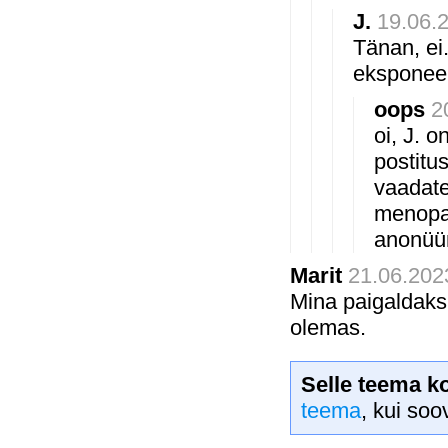
J.
19.06.2
Tänan, ei
eksponeer
oops
2
oi, J. 
postitu
vaadates
menopau
anonüüm
Marit
21.06.2023
Mina paigaldaks 
olemas.
Selle teema k
teema
, kui soo