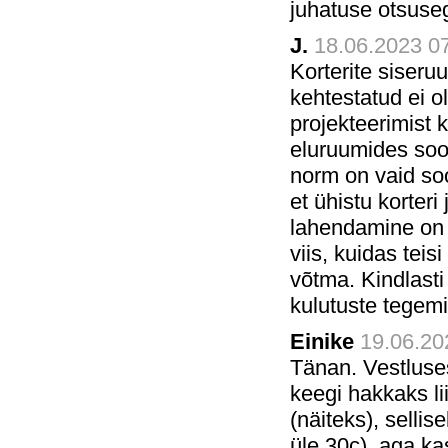
juhatuse otsuse
J.
18.06.2023 07
Korterite siser
kehtestatud ei o
projekteerimist 
eluruumides soo
norm on vaid soo
et ühistu korter
lahendamine on 
viis, kuidas tei
võtma. Kindlasti
kulutuste tegem
Einike
19.06.202
Tänan. Vestluses
keegi hakkaks l
(näiteks), sellis
üle 30c), aga ka