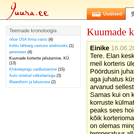
Uudised
Kuumade ko
Teemade kronoloogia
nõue USA firma vastu
(4)
kohtu tähtaeg vastuse andmiseks
(1)
Einike
16.06.2
peremees
(4)
Tere. Elan kes
Kuumade korterite jahutamine, KÜ.
meil korteris ü
(13)
KInkelepingu vaidlustamine
(15)
Pöördusin juhat
Auto ostetud väikelaenuga
(3)
aga juhatus kü
Maareform ja lahusvara
(2)
arvanud sellest
Samas kui on ke
korruste külmat
peaks sees hoi
kõik korteriom
on olemas mingi
temperatuur al