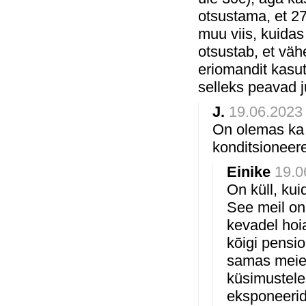
otsustama, et 27
muu viis, kuida
otsustab, et vä
eriomandit kasut
selleks peavad 
J.
19.06.2023 
On olemas ka s
konditsioneer
Einike
19.0
On küll, kui
See meil on
kevadel hoi
kõigi pensio
samas meie 
küsimustele
eksponeerid